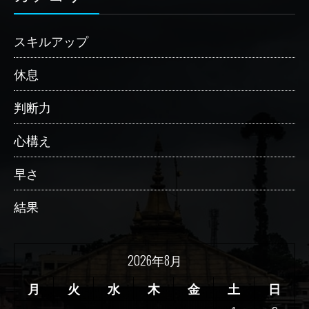
スキルアップ
休息
判断力
心構え
早さ
結果
2026年8月
月
火
水
木
金
土
日