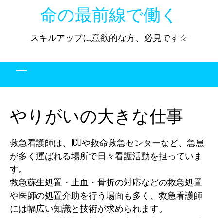
Skip
命の最前線で働く
to
content
スキルアップに意欲的な方、必見です☆
やりがいの大きな仕事
救急看護師は、ICUや救命救急センターなど、急患
が多く運ばれる場所で日々看護活動を担っていま
す。
救急蘇生処置・止血・骨折の対応などの救急処置
や医師の処置介助を行う場面も多く、救急看護師
には幅広い知識と技術が求められます。